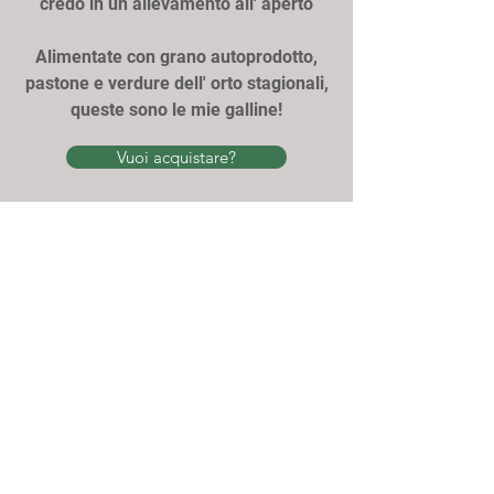
credo in un allevamento all' aperto
Alimentate con grano autoprodotto,
pastone e verdure dell' orto stagionali,
queste sono le mie galline!
Vuoi acquistare?
Az. Agricola Pietra Viva
fraz. Pietragavina 190,
Varzi (PV)
Email:
pietraviva.info@gmail.com
cell:
3492900687